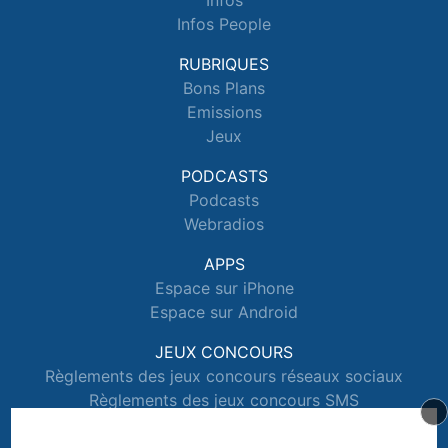
Infos
Infos People
RUBRIQUES
Bons Plans
Emissions
Jeux
PODCASTS
Podcasts
Webradios
APPS
Espace sur iPhone
Espace sur Android
JEUX CONCOURS
Règlements des jeux concours réseaux sociaux
Règlements des jeux concours SMS
Règlements des jeux concours téléphone et internet