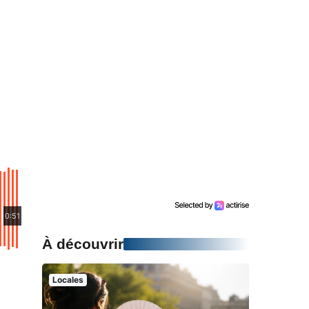
0:51
À découvrir
Locales