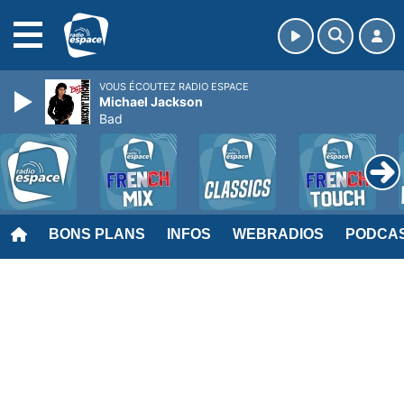
MENU
VOUS ÉCOUTEZ RADIO ESPACE
Michael Jackson
Bad
BONS PLANS
INFOS
WEBRADIOS
PODCA