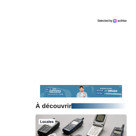
À découvrir
Locales