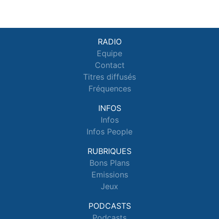
RADIO
Equipe
Contact
Titres diffusés
Fréquences
INFOS
Infos
Infos People
RUBRIQUES
Bons Plans
Emissions
Jeux
PODCASTS
Podcasts