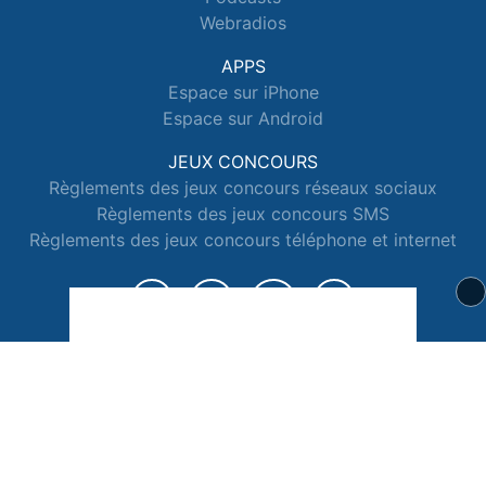
Webradios
APPS
Espace sur iPhone
Espace sur Android
JEUX CONCOURS
Règlements des jeux concours réseaux sociaux
Règlements des jeux concours SMS
Règlements des jeux concours téléphone et internet
© 2026 Radio Espace Tous droits réservés.
Signaler un contenu
-
Mentions légales
-
Politique de cookies
-
Contact