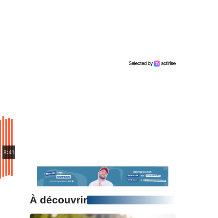
8:41
À découvrir