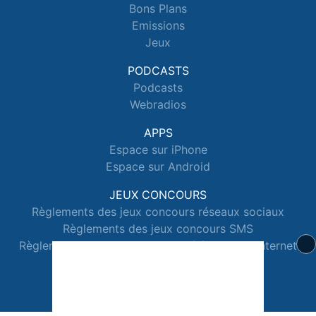
Bons Plans
Emissions
Jeux
PODCASTS
Podcasts
Webradios
APPS
Espace sur iPhone
Espace sur Android
JEUX CONCOURS
Règlements des jeux concours réseaux sociaux
Règlements des jeux concours SMS
Règlements des jeux concours téléphone et internet