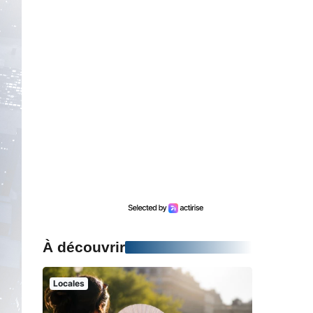
À découvrir
Locales