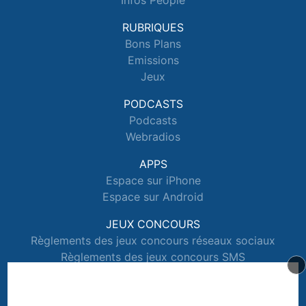
Infos People
RUBRIQUES
Bons Plans
Emissions
Jeux
PODCASTS
Podcasts
Webradios
APPS
Espace sur iPhone
Espace sur Android
JEUX CONCOURS
Règlements des jeux concours réseaux sociaux
Règlements des jeux concours SMS
Règlements des jeux concours téléphone et internet