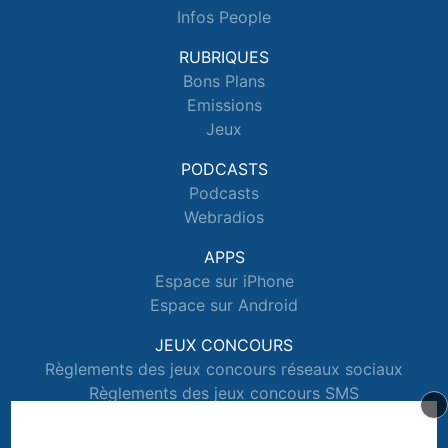
Infos People
RUBRIQUES
Bons Plans
Emissions
Jeux
PODCASTS
Podcasts
Webradios
APPS
Espace sur iPhone
Espace sur Android
JEUX CONCOURS
Règlements des jeux concours réseaux sociaux
Règlements des jeux concours SMS
Règlements des jeux concours téléphone et internet