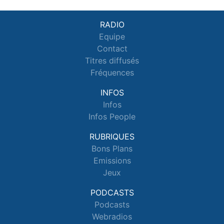
RADIO
Equipe
Contact
Titres diffusés
Fréquences
INFOS
Infos
Infos People
RUBRIQUES
Bons Plans
Emissions
Jeux
PODCASTS
Podcasts
Webradios