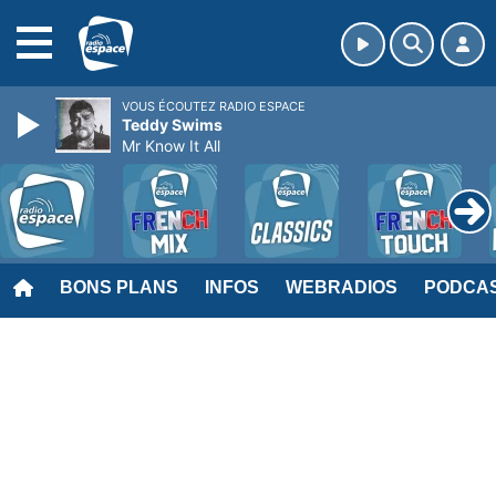
MENU
VOUS ÉCOUTEZ RADIO ESPACE
Teddy Swims
Mr Know It All
BONS PLANS
INFOS
WEBRADIOS
PODCA