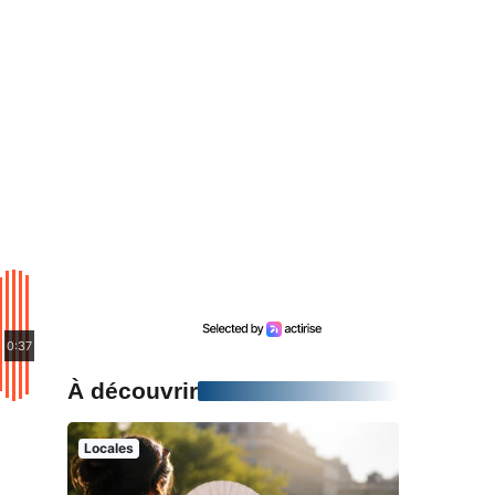
0:37
À découvrir
Locales