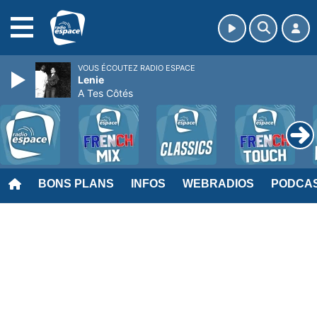
MENU
VOUS ÉCOUTEZ RADIO ESPACE
Lenie
A Tes Côtés
BONS PLANS
INFOS
WEBRADIOS
PODCA