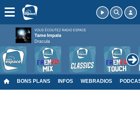
MENU
VOUS ÉCOUTEZ RADIO ESPACE
Tame Impala
Dracula
BONS PLANS
INFOS
WEBRADIOS
PODCA