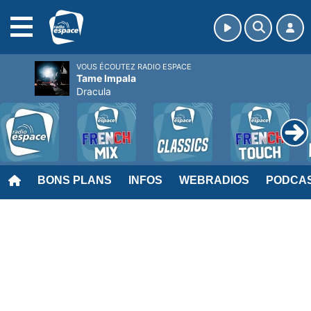
MENU
VOUS ÉCOUTEZ RADIO ESPACE
Tame Impala
Dracula
BONS PLANS
INFOS
WEBRADIOS
PODCA