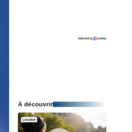
À découvrir
Locales