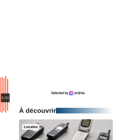
0:35
À découvrir
Locales