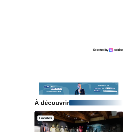
À découvrir
Locales