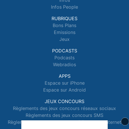
Infos
Infos People
RUBRIQUES
Bons Plans
Emissions
Jeux
PODCASTS
Podcasts
Webradios
APPS
Espace sur iPhone
Espace sur Android
JEUX CONCOURS
Règlements des jeux concours réseaux sociaux
Règlements des jeux concours SMS
Règlements des jeux concours téléphone et internet