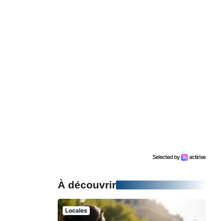
À découvrir
Locales