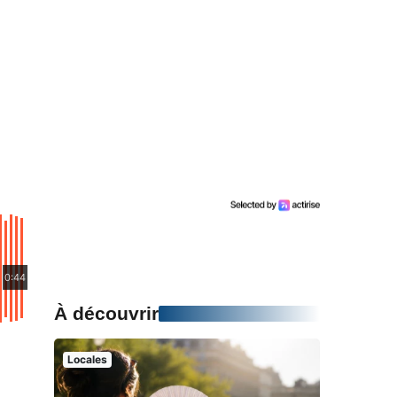
0:44
À découvrir
Locales