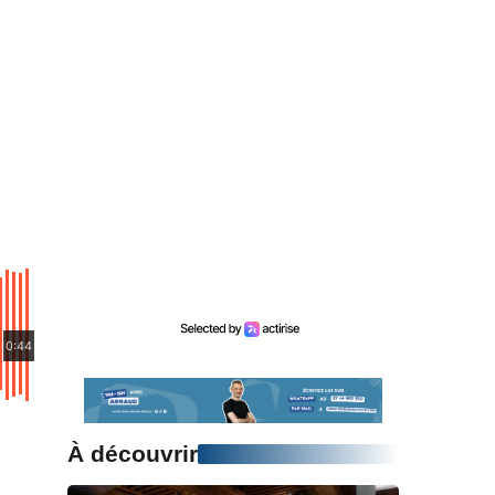
0:44
À découvrir