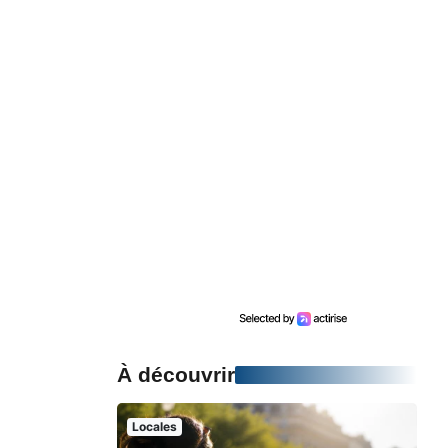
À découvrir
Locales