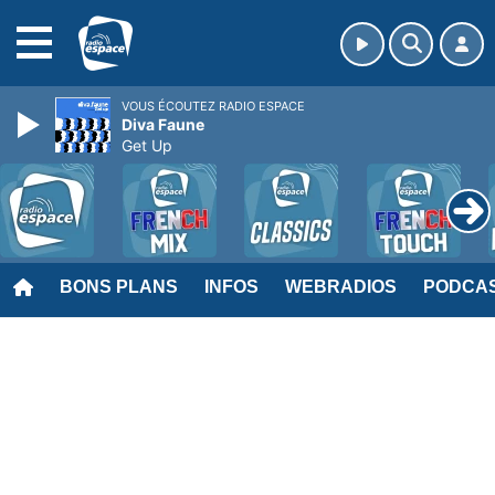
MENU
VOUS ÉCOUTEZ RADIO ESPACE
Diva Faune
Get Up
BONS PLANS
INFOS
WEBRADIOS
PODCA