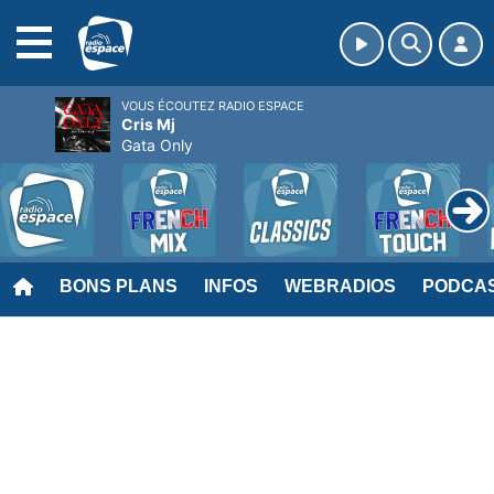
MENU
VOUS ÉCOUTEZ RADIO ESPACE
Cris Mj
Gata Only
BONS PLANS
INFOS
WEBRADIOS
PODCA