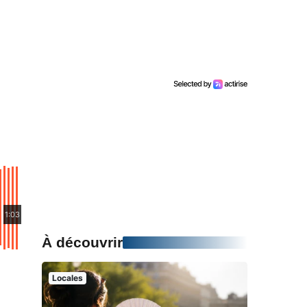
1:03
À découvrir
Locales