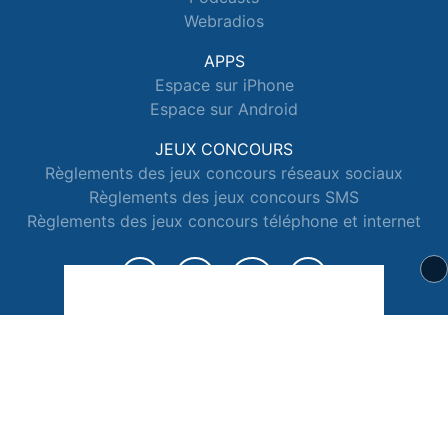
Webradios
APPS
Espace sur iPhone
Espace sur Android
JEUX CONCOURS
Règlements des jeux concours réseaux sociaux
Règlements des jeux concours SMS
Règlements des jeux concours téléphone et internet
© 2026 Radio Espace Tous droits réservés.
Signaler un contenu
-
Mentions légales
-
Politique de cookies
-
Contact