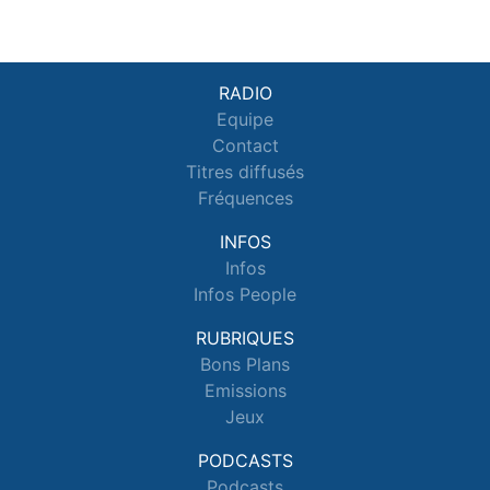
RADIO
Equipe
Contact
Titres diffusés
Fréquences
INFOS
Infos
Infos People
RUBRIQUES
Bons Plans
Emissions
Jeux
PODCASTS
Podcasts