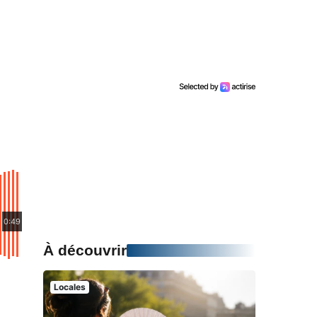
0:49
À découvrir
Locales