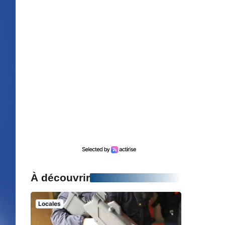
À découvrir
Locales