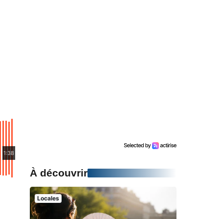
1:38
À découvrir
Locales