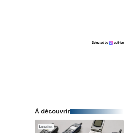
À découvrir
Locales