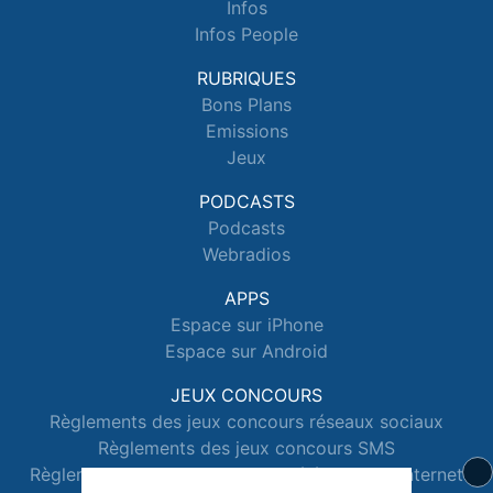
Infos
Infos People
RUBRIQUES
Bons Plans
Emissions
Jeux
PODCASTS
Podcasts
Webradios
APPS
Espace sur iPhone
Espace sur Android
JEUX CONCOURS
Règlements des jeux concours réseaux sociaux
Règlements des jeux concours SMS
Règlements des jeux concours téléphone et internet