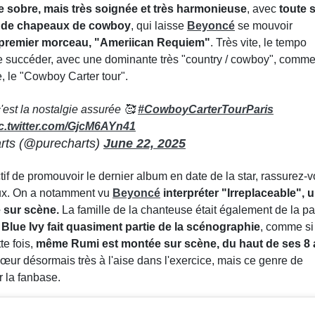
e sobre, mais très soignée et très harmonieuse
, avec
toute 
s de chapeaux de cowboy
, qui laisse
Beyoncé
se mouvoir
premier morceau, "Ameriican Requiem"
. Très vite, le tempo
 se succéder, avec une dominante très "country / cowboy", comm
, le "Cowboy Carter tour".
'est la nostalgie assurée 🥰
#CowboyCarterTourParis
c.twitter.com/GjcM6AYn41
rts (@purecharts)
June 22, 2025
if de promouvoir le dernier album en date de la star, rassurez-v
ux. On a notamment vu
Beyoncé
interpréter "Irreplaceable", 
 sur scène.
La famille de la chanteuse était également de la par
le Blue Ivy fait quasiment partie de la scénographie
, comme si 
te fois,
même Rumi est montée sur scène, du haut de ses 8
œur désormais très à l'aise dans l'exercice, mais ce genre de
 la fanbase.