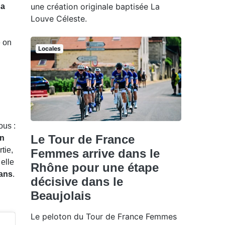
une création originale baptisée La
sa
Louve Céleste.
e on
Locales
ous :
Le Tour de France
un
tie,
Femmes arrive dans le
elle
Rhône pour une étape
 ans
.
décisive dans le
Beaujolais
Le peloton du Tour de France Femmes