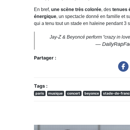
En bref,
une scène très colorée
, des
tenues 
énergique
, un spectacle donné en famille et su
qui a tenu tout un stade en haleine pendant 3 so
Jay-Z & Beyoncé perform “crazy in love” 
— DailyRapFa
Partager :
Tags :
paris
musique
concert
beyonce
stade-de-franc