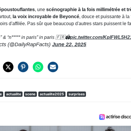
époustouflantes
, une
scénographie à la fois millimétrée et tr
rtout,
la voix incroyable de Beyoncé
, douce et puissante à la 
irs d'affilée. Pas sûr que beaucoup d'autres stars puissent le fai
& “n***** in paris” in paris 🇫🇷🏟️
pic.twitter.com/KplFWL5H2
cts (@DailyRapFacts)
June 22, 2025
e
actualite
scene
actualite2025
surprises