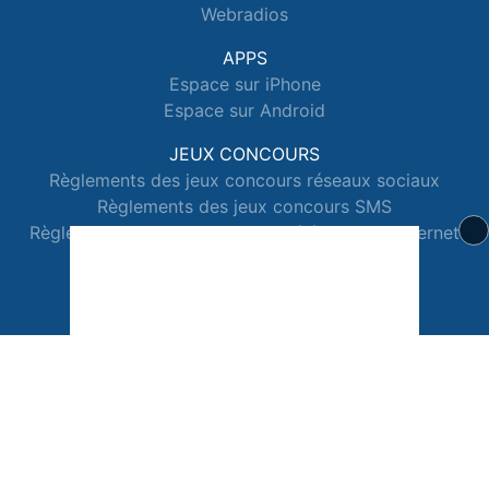
Webradios
APPS
Espace sur iPhone
Espace sur Android
JEUX CONCOURS
Règlements des jeux concours réseaux sociaux
Règlements des jeux concours SMS
Règlements des jeux concours téléphone et internet
© 2026 Radio Espace Tous droits réservés.
Signaler un contenu
-
Mentions légales
-
Politique de cookies
-
Contact