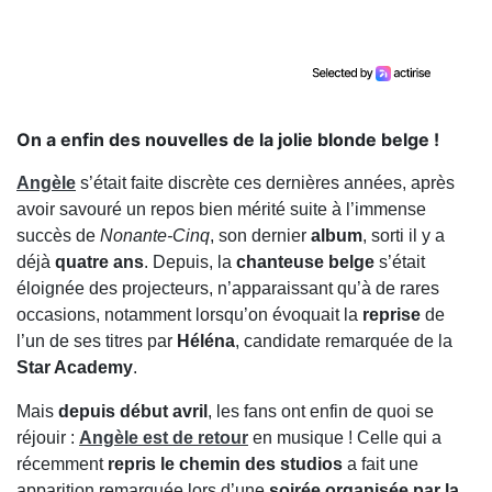
On a enfin des nouvelles de la jolie blonde belge !
Angèle
s’était faite discrète ces dernières années, après
avoir savouré un repos bien mérité suite à l’immense
succès de
Nonante-Cinq
, son dernier
album
, sorti il y a
déjà
quatre ans
. Depuis, la
chanteuse belge
s’était
éloignée des projecteurs, n’apparaissant qu’à de rares
occasions, notamment lorsqu’on évoquait la
reprise
de
l’un de ses titres par
Héléna
, candidate remarquée de la
Star Academy
.
Mais
depuis début avril
, les fans ont enfin de quoi se
réjouir :
Angèle est de retour
en musique ! Celle qui a
récemment
repris le chemin des studios
a fait une
apparition remarquée lors d’une
soirée organisée par la