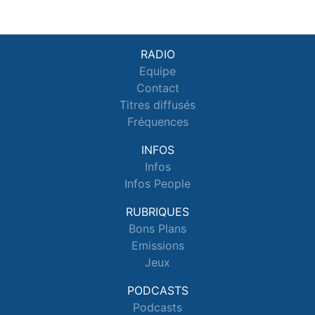
RADIO
Equipe
Contact
Titres diffusés
Fréquences
INFOS
Infos
Infos People
RUBRIQUES
Bons Plans
Emissions
Jeux
PODCASTS
Podcasts