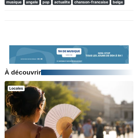
musique
angele
pop
actualite
chanson-francaise
belge
À découvrir
Locales