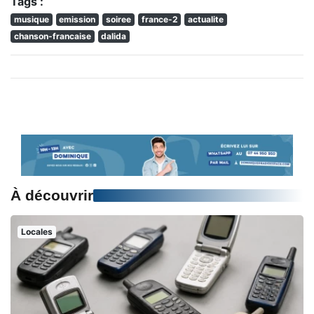
Tags :
musique
emission
soiree
france-2
actualite
chanson-francaise
dalida
À découvrir
Locales