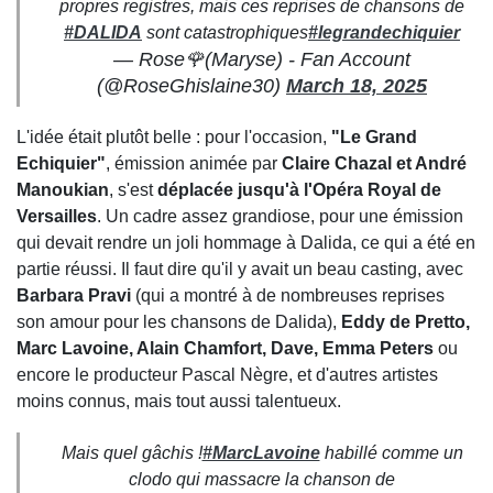
propres registres, mais ces reprises de chansons de
#DALIDA
sont catastrophiques
#legrandechiquier
— Rose🌹(Maryse) - Fan Account
(@RoseGhislaine30)
March 18, 2025
L'idée était plutôt belle : pour l'occasion,
"Le Grand
Echiquier"
, émission animée par
Claire Chazal et André
Manoukian
, s'est
déplacée jusqu'à l'Opéra Royal de
Versailles
. Un cadre assez grandiose, pour une émission
qui devait rendre un joli hommage à Dalida, ce qui a été en
partie réussi. Il faut dire qu'il y avait un beau casting, avec
Barbara Pravi
(qui a montré à de nombreuses reprises
son amour pour les chansons de Dalida),
Eddy de Pretto,
Marc Lavoine, Alain Chamfort, Dave, Emma Peters
ou
encore le producteur Pascal Nègre, et d'autres artistes
moins connus, mais tout aussi talentueux.
Mais quel gâchis !
#MarcLavoine
habillé comme un
clodo qui massacre la chanson de