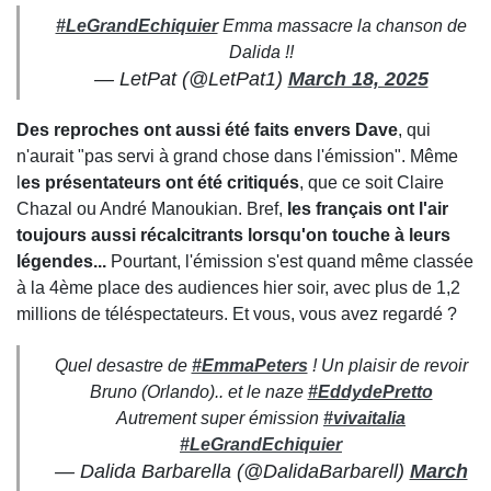
#LeGrandEchiquier
Emma massacre la chanson de
Dalida !!
— LetPat (@LetPat1)
March 18, 2025
Des reproches ont aussi été faits envers Dave
, qui
n'aurait "pas servi à grand chose dans l'émission". Même
l
es présentateurs ont été critiqués
, que ce soit Claire
Chazal ou André Manoukian. Bref,
les français ont l'air
toujours aussi récalcitrants lorsqu'on touche à leurs
légendes...
Pourtant, l'émission s'est quand même classée
à la 4ème place des audiences hier soir, avec plus de 1,2
millions de téléspectateurs. Et vous, vous avez regardé ?
Quel desastre de
#EmmaPeters
! Un plaisir de revoir
Bruno (Orlando).. et le naze
#EddydePretto
Autrement super émission
#vivaitalia
#LeGrandEchiquier
— Dalida Barbarella (@DalidaBarbarell)
March