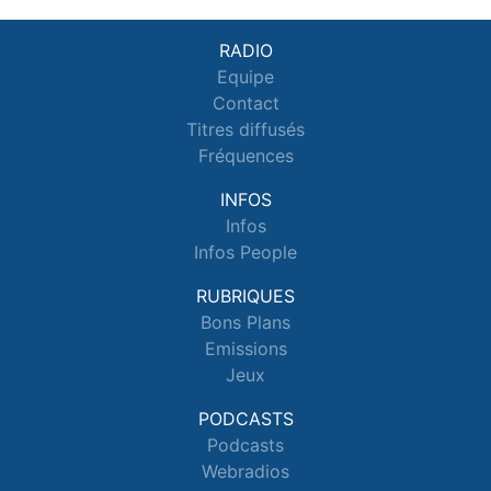
RADIO
Equipe
Contact
Titres diffusés
Fréquences
INFOS
Infos
Infos People
RUBRIQUES
Bons Plans
Emissions
Jeux
PODCASTS
Podcasts
Webradios