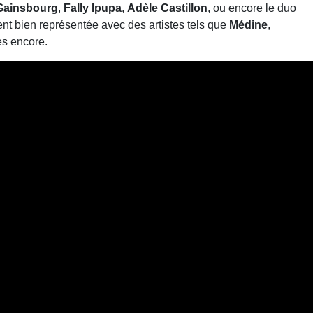
 Gainsbourg
,
Fally Ipupa
,
Adèle Castillon
, ou encore le duo
nt bien représentée avec des artistes tels que
Médine
,
res encore.