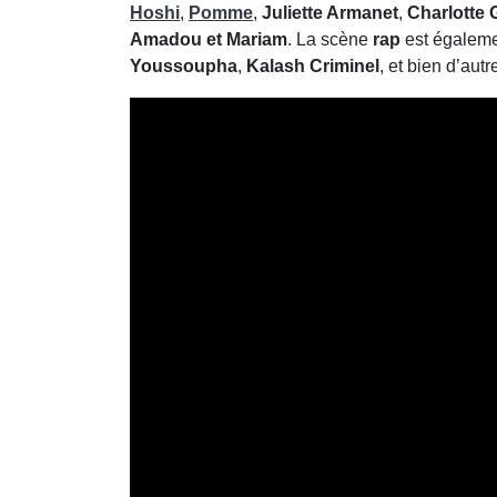
Hoshi
,
Pomme
,
Juliette Armanet
,
Charlotte
Amadou et Mariam
. La scène
rap
est égaleme
Youssoupha
,
Kalash Criminel
, et bien d’aut