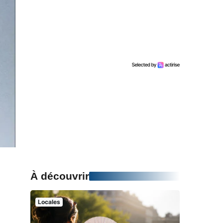
À découvrir
Locales