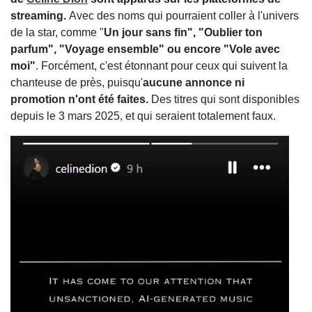
streaming.
Avec des noms qui pourraient coller à l'univers
de la star, comme "
Un jour sans fin", "Oublier ton
parfum", "Voyage ensemble" ou encore "Vole avec
moi"
. Forcément, c'est étonnant pour ceux qui suivent la
chanteuse de près, puisqu'
aucune annonce ni
promotion n'ont été faites.
Des titres qui sont disponibles
depuis le 3 mars 2025, et qui seraient totalement faux.