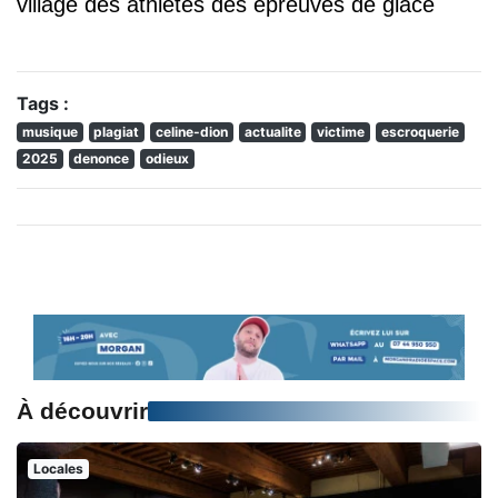
village des athlètes des épreuves de glace
Tags :
musique
plagiat
celine-dion
actualite
victime
escroquerie
2025
denonce
odieux
À découvrir
Locales