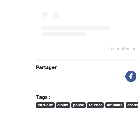
Une publication
Partager :
Tags :
musique
album
pause
tournee
actualite
chans