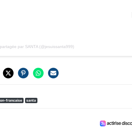
 partagée par SANTA (@jesuissanta999)
on-francaise
santa