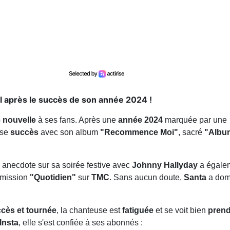
l après le succès de son année 2024 !
 nouvelle
à ses fans. Après une
année 2024
marquée par une
nse
succès
avec son album
"Recommence Moi"
, sacré
"Albu
e anecdote sur sa soirée festive avec
Johnny Hallyday
a égale
émission
"Quotidien"
sur
TMC
. Sans aucun doute,
Santa
a dom
cès et tournée
, la chanteuse est
fatiguée
et se voit bien
prend
Insta
, elle s'est confiée à ses abonnés :