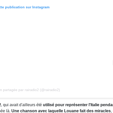
tte publication sur Instagram
on partagée par rairadio2 (@rairadio2)
2
, qui avait d'ailleurs été
utilisé pour représenter l'Italie penda
née là.
Une chanson avec laquelle Louane fait des miracles
,