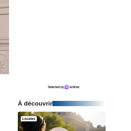
À découvrir
Locales