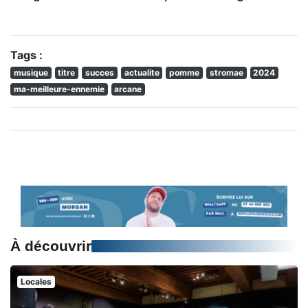
Tags :
musique
titre
succes
actualite
pomme
stromae
2024
ma-meilleure-ennemie
arcane
À découvrir
Locales