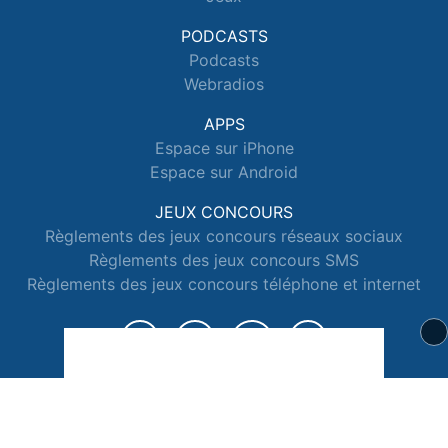
PODCASTS
Podcasts
Webradios
APPS
Espace sur iPhone
Espace sur Android
JEUX CONCOURS
Règlements des jeux concours réseaux sociaux
Règlements des jeux concours SMS
Règlements des jeux concours téléphone et internet
© 2026 Radio Espace Tous droits réservés.
Signaler un contenu
-
Mentions légales
-
Politique de cookies
-