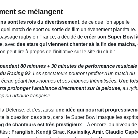
sement se mélangent
ins sont les rois du divertissement
, de ce que l'on appelle
e quel match de sport ou sortie de film un évènement planétaire.
 paysage rugby en France, a décidé de
créer son Super Bowl à
ne, avec
des stars qui viennent chanter aà la fin des matchs, 
n peut lire à propos de l'initiative sur le site du club :
 pendant 80 minutes + 30 minutes de performance musicale
 du Racing 92
. Les spectateurs pourront profiter d'un match du
 écran géant hors-normes et ses tribunes thématisées.
Une fois
ourra prolonger l'ambiance directement sur la pelouse
, au ryt
p ou urbaine française.
la Défense, et c'est aussi u
ne idée qui pourrait progressivem
e la question des stars, car si le Super Bowl marque les esprits
ng de chanteurs est très prestigieux
. Là encore, au niveau de 
âtés :
Franglish,
Kendji Girac
, Kavinsiky, Amir, Claudio Capé