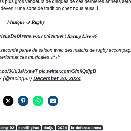
 les plus gros vendeurs de disques de ces dernières années sero
devenir une sorte de tradition chez nous aussi !
𝐌𝐮𝐬𝐢𝐪𝐮𝐞 🤝 𝐑𝐮𝐠𝐛𝐲
isLaDefArena
vous présentent 𝐑𝐚𝐜𝐢𝐧𝐠 𝐋𝐢𝐯𝐞 🤩
a seconde partie de saison avec des matchs de rugby accompa
performances musicales 🏉🎶
//t.co/0Uu3aVxawT
pic.twitter.com/SfnfiQdjgB
2 (@racing92)
December 20, 2024
acing-92
kendji-girac
dadju
2024
la-defense-arena