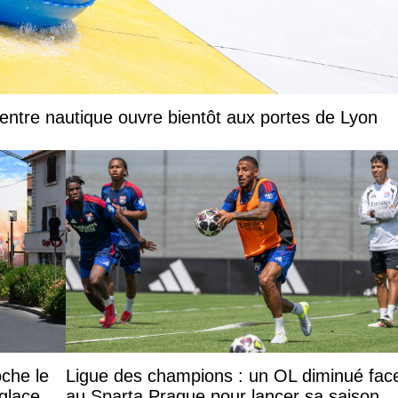
entre nautique ouvre bientôt aux portes de Lyon
oche le
Ligue des champions : un OL diminué fac
 glace
au Sparta Prague pour lancer sa saison