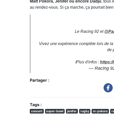
Matt Pokora, Jenifer ou encore Dadju
, tous
au rendez-vous. Si ça marche, ça pourrait bien 
Le Racing 92 et
@Par
Vivez une expérience complète lors de l
de 
ℹ️Plus d'infos :
https:
— Racing 9
Partager :
Tags :
concert
super-bowl
jenifer
rugby
m-pokora
r