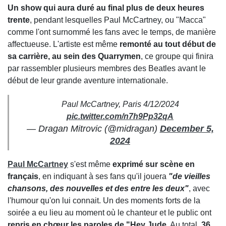
Un show qui aura duré au final plus de deux heures
trente
, pendant lesquelles Paul McCartney, ou "Macca"
comme l'ont surnommé les fans avec le temps, de manière
affectueuse. L'artiste est même
remonté au tout début de
sa carrière, au sein des Quarrymen
, ce groupe qui finira
par rassembler plusieurs membres des Beatles avant le
début de leur grande aventure internationale.
Paul McCartney, Paris 4/12/2024
pic.twitter.com/n7h9Pp32qA
— Dragan Mitrovic (@midragan)
December 5,
2024
Paul McCartney
s'est même
exprimé sur scène en
français
, en indiquant à ses fans qu'il jouera
"de vieilles
chansons, des nouvelles et des entre les deux"
, avec
l'humour qu'on lui connait. Un des moments forts de la
soirée a eu lieu au moment où le chanteur et le public ont
repris en chœur les paroles de "Hey Jude
. Au total,
36