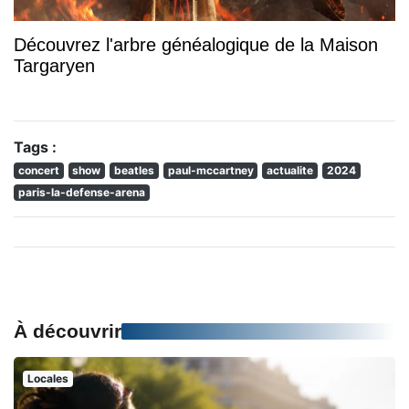
Découvrez l'arbre généalogique de la Maison
Targaryen
Tags :
concert
show
beatles
paul-mccartney
actualite
2024
paris-la-defense-arena
À découvrir
Locales