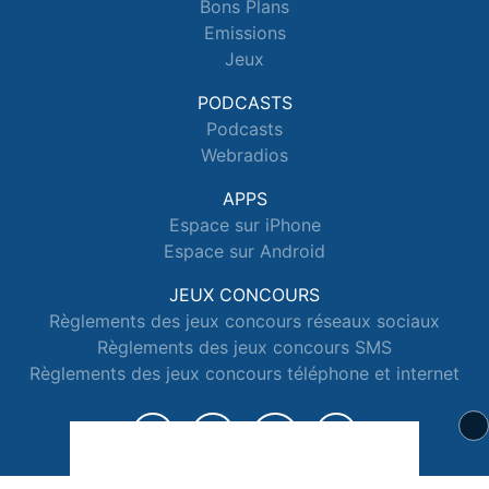
Bons Plans
Emissions
Jeux
PODCASTS
Podcasts
Webradios
APPS
Espace sur iPhone
Espace sur Android
JEUX CONCOURS
Règlements des jeux concours réseaux sociaux
Règlements des jeux concours SMS
Règlements des jeux concours téléphone et internet