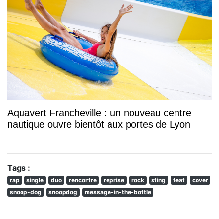
Aquavert Francheville : un nouveau centre
nautique ouvre bientôt aux portes de Lyon
Tags :
rap
single
duo
rencontre
reprise
rock
sting
feat
cover
snoop-dog
snoopdog
message-in-the-bottle