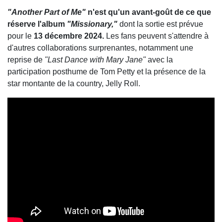
"Another Part of Me"
n'est qu'un avant-goût de ce que
réserve l'album
"Missionary,"
dont la sortie est prévue
pour le
13 décembre 2024.
Les fans peuvent s'attendre à
d'autres collaborations surprenantes, notamment une
reprise de
"Last Dance with Mary Jane"
avec la
participation posthume de Tom Petty et la présence de la
star montante de la country, Jelly Roll.