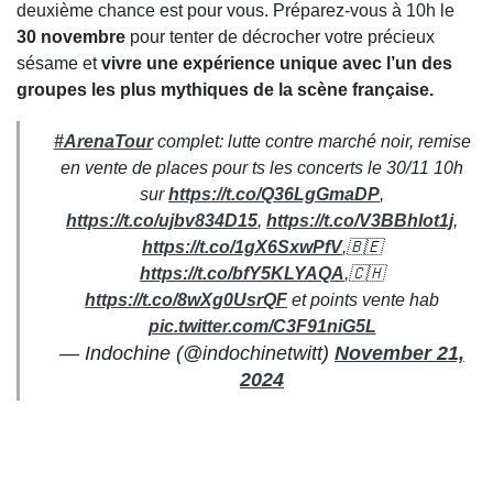
deuxième chance est pour vous. Préparez-vous à 10h le
30 novembre
pour tenter de décrocher votre précieux
sésame et
vivre une expérience unique avec l’un des
groupes les plus mythiques de la scène française.
#ArenaTour
complet: lutte contre marché noir, remise
en vente de places pour ts les concerts le 30/11 10h
sur
https://t.co/Q36LgGmaDP
,
https://t.co/ujbv834D15
,
https://t.co/V3BBhIot1j
,
https://t.co/1gX6SxwPfV
,🇧🇪
https://t.co/bfY5KLYAQA
,🇨🇭
https://t.co/8wXg0UsrQF
et points vente hab
pic.twitter.com/C3F91niG5L
— Indochine (@indochinetwitt)
November 21,
2024