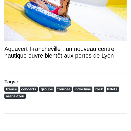
Aquavert Francheville : un nouveau centre
nautique ouvre bientôt aux portes de Lyon
Tags :
france
concerts
groupe
tournee
indochine
rock
billets
arena-tour