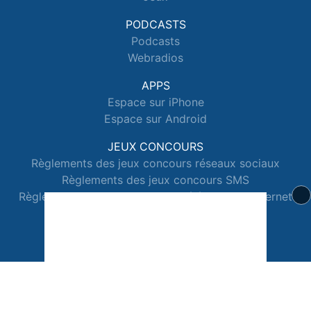
PODCASTS
Podcasts
Webradios
APPS
Espace sur iPhone
Espace sur Android
JEUX CONCOURS
Règlements des jeux concours réseaux sociaux
Règlements des jeux concours SMS
Règlements des jeux concours téléphone et internet
© 2026 Radio Espace Tous droits réservés.
Signaler un contenu
-
Mentions légales
-
Politique de cookies
-