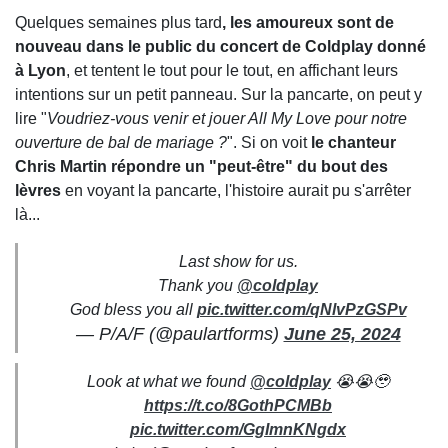
Quelques semaines plus tard
, les amoureux sont de
nouveau dans le public du concert de Coldplay donné
à Lyon
, et tentent le tout pour le tout, en affichant leurs
intentions sur un petit panneau. Sur la pancarte, on peut y
lire "
Voudriez-vous venir et jouer All My Love pour notre
ouverture de bal de mariage ?
". Si on voit
le chanteur
Chris Martin répondre un "peut-être" du bout des
lèvres
en voyant la pancarte, l'histoire aurait pu s'arrêter
là...
Last show for us.
Thank you
@coldplay
God bless you all
pic.twitter.com/qNlvPzGSPv
— P/A/F (@paulartforms)
June 25, 2024
Look at what we found
@coldplay
😭😭🥹
https://t.co/8GothPCMBb
pic.twitter.com/GgImnKNgdx