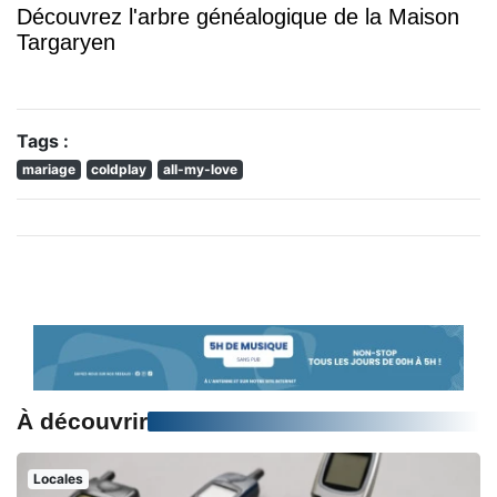
Découvrez l'arbre généalogique de la Maison
Targaryen
Tags :
mariage
coldplay
all-my-love
À découvrir
Locales