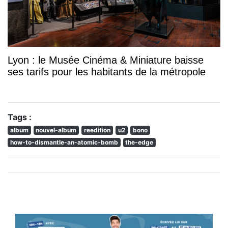
Lyon : le Musée Cinéma & Miniature baisse
ses tarifs pour les habitants de la métropole
Tags :
album
nouvel-album
reedition
u2
bono
how-to-dismantle-an-atomic-bomb
the-edge