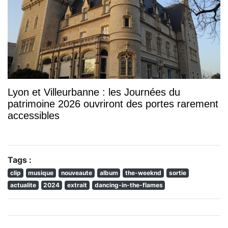
Lyon et Villeurbanne : les Journées du
patrimoine 2026 ouvriront des portes rarement
accessibles
Tags :
clip
musique
nouveaute
album
the-weeknd
sortie
actualite
2024
extrait
dancing-in-the-flames