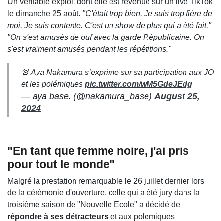
Un véritable exploit dont elle est revenue sur un live TikTok
le dimanche 25 août.
"C'était trop bien. Je suis trop fière de
moi. Je suis contente. C'est un show de plus qui a été fait."
"On s'est amusés de ouf avec la garde Républicaine. On
s'est vraiment amusés pendant les répétitions."
🚨 Aya Nakamura s’exprime sur sa participation aux JO
et les polémiques
pic.twitter.com/wM5GdeJEdg
— aya base. (@nakamura_base)
August 25,
2024
"En tant que femme noire, j'ai pris
pour tout le monde"
Malgré la prestation remarquable le 26 juillet dernier lors
de la cérémonie d'ouverture, celle qui a été jury dans la
troisième saison de "Nouvelle Ecole" a décidé de
répondre à ses détracteurs
et aux polémiques