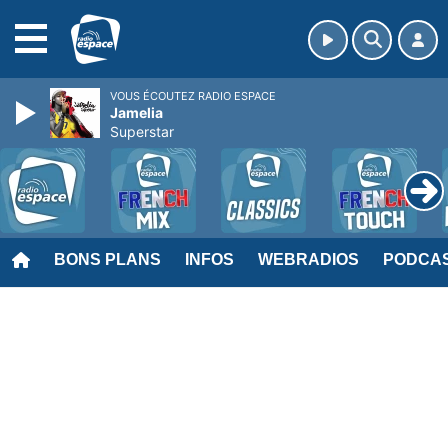
MENU
VOUS ÉCOUTEZ RADIO ESPACE
Jamelia
Superstar
BONS PLANS
INFOS
WEBRADIOS
PODCA