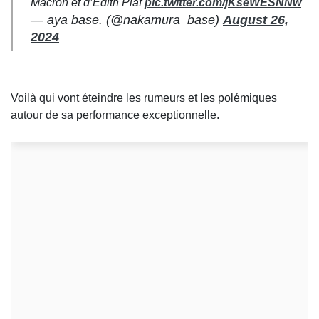
Macron et d’Édith Piaf
pic.twitter.com/jKseWESNNw
— aya base. (@nakamura_base)
August 26,
2024
Voilà qui vont éteindre les rumeurs et les polémiques
autour de sa performance exceptionnelle.