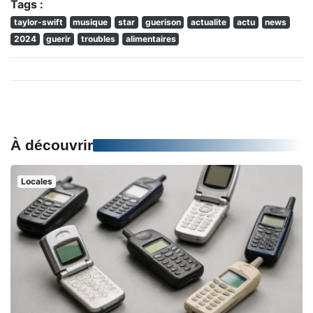
Tags :
taylor-swift
musique
star
guerison
actualite
actu
news
2024
guerir
troubles
alimentaires
À découvrir
Locales